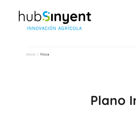
Inicio
/
Finca
Plano I