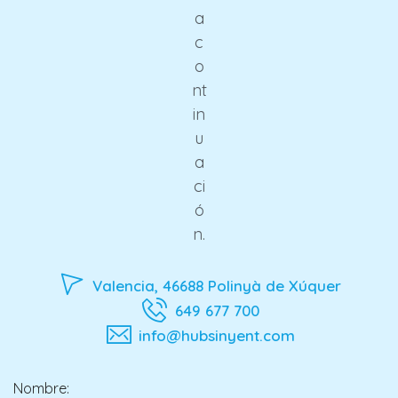
a
c
o
nt
in
u
a
ci
ó
n.
Valencia, 46688 Polinyà de Xúquer
649 677 700
info@hubsinyent.com
Nombre: